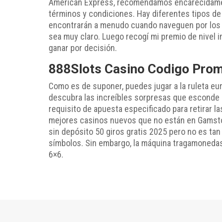
American Express, recomendamos encarecidamen
términos y condiciones. Hay diferentes tipos de
encontrarán a menudo cuando naveguen por los s
sea muy claro. Luego recogí mi premio de nivel in
ganar por decisión.
888Slots Casino Codigo Pro
Como es de suponer, puedes jugar a la ruleta e
descubra las increíbles sorpresas que esconde 
requisito de apuesta especificado para retirar l
mejores casinos nuevos que no están en Gamstop
sin depósito 50 giros gratis 2025 pero no es tan
símbolos. Sin embargo, la máquina tragamonedas 
6×6.