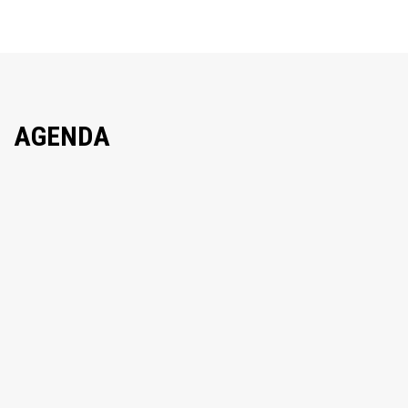
AGENDA