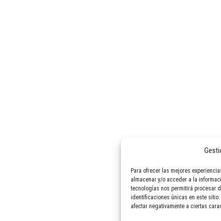
Gesti
Para ofrecer las mejores experiencia
almacenar y/o acceder a la informaci
tecnologías nos permitirá procesar 
identificaciones únicas en este sitio
afectar negativamente a ciertas carac