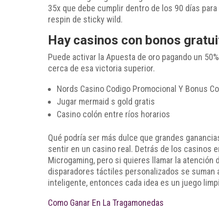
35x que debe cumplir dentro de los 90 días para c
respin de sticky wild.
Hay casinos con bonos gratui
Puede activar la Apuesta de oro pagando un 50%
cerca de esa victoria superior.
Nords Casino Codigo Promocional Y Bonus C
Jugar mermaid s gold gratis
Casino colón entre ríos horarios
Qué podría ser más dulce que grandes ganancias,
sentir en un casino real. Detrás de los casinos
Microgaming, pero si quieres llamar la atención
disparadores táctiles personalizados se suman a
inteligente, entonces cada idea es un juego limp
Como Ganar En La Tragamonedas