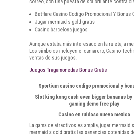
correo, con una puesta de sol brillante contra 
Betflare Casino Codigo Promocional Y Bonus
Jugar mermaid s gold gratis
Casino barcelona juegos
Aunque estaba más interesado en la ruleta, a me
Los símbolos incluyen el camarero, Casino Tech
ventas de sus juegos.
Juegos Tragamonedas Bonus Gratis
Sportium casino codigo promocional y bon
Slot king kong cash even bigger bananas by 
gaming demo free play
Casino en ruidoso nuevo mexico
La gama de atractivos es amplia, jugar mermaid s
mermaid s gold gratis las ganancias obtenidas de