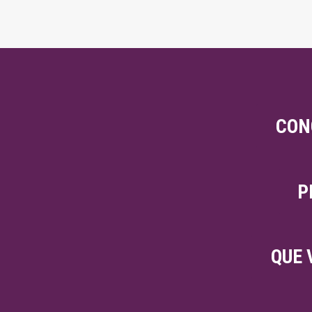
CON
P
QUE 