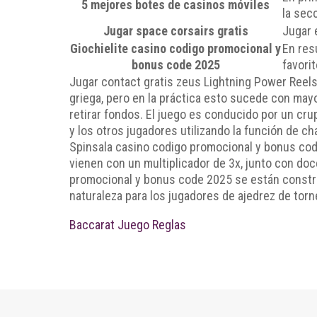
5 mejores botes de casinos móviles
la sec
Jugar space corsairs gratis
Jugar 
Giochielite casino codigo promocional y
En res
bonus code 2025
favori
Jugar contact gratis zeus Lightning Power Reel
griega, pero en la práctica esto sucede con mayo
retirar fondos. El juego es conducido por un cru
y los otros jugadores utilizando la función de ch
Spinsala casino codigo promocional y bonus code 
vienen con un multiplicador de 3x, junto con do
promocional y bonus code 2025 se están constr
naturaleza para los jugadores de ajedrez de torn
Baccarat Juego Reglas