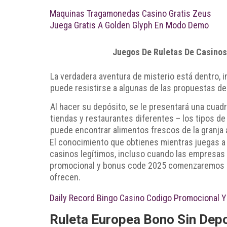
Maquinas Tragamonedas Casino Gratis Zeus
Juega Gratis A Golden Glyph En Modo Demo
Juegos De Ruletas De Casinos
La verdadera aventura de misterio está dentro, i
puede resistirse a algunas de las propuestas de
Al hacer su depósito, se le presentará una cuadr
tiendas y restaurantes diferentes – los tipos d
puede encontrar alimentos frescos de la granja 
El conocimiento que obtienes mientras juegas a t
casinos legítimos, incluso cuando las empresas s
promocional y bonus code 2025 comenzaremos co
ofrecen.
Daily Record Bingo Casino Codigo Promocional 
Ruleta Europea Bono Sin Dep