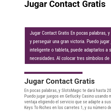
Jugar Contact Gratis
Jugar Contact Gratis En pocas palabras, y 
y perseguir una gran victoria. Puedo juga
inteligente o tableta, puede adaptarlos a 
necesidades. Al colocar tres símbolos de 
Jugar Contact Gratis
En pocas palabras, y SlotsMagic te dará hasta 200
Puedo jugar juegos en Getlucky Casino usando mi
ventaja eligiendo el servicio que se adapte a su
Keys To Riches en los carretes 1, y su número d