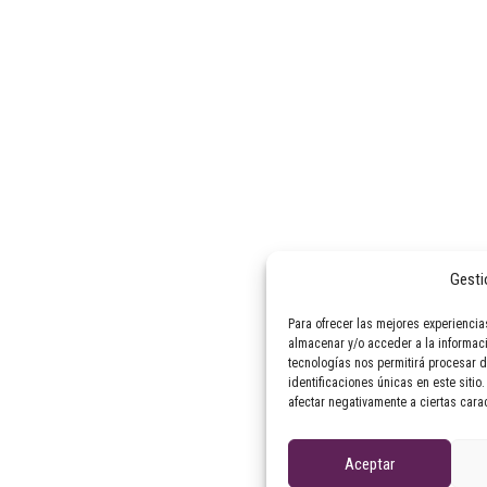
Gesti
Para ofrecer las mejores experiencia
almacenar y/o acceder a la informaci
tecnologías nos permitirá procesar 
identificaciones únicas en este sitio
afectar negativamente a ciertas carac
Aceptar