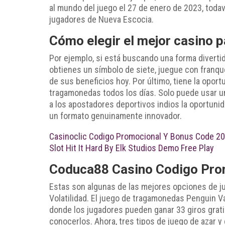
al mundo del juego el 27 de enero de 2023, toda
jugadores de Nueva Escocia.
Cómo elegir el mejor casino p
Por ejemplo, si está buscando una forma divertid
obtienes un símbolo de siete, juegue con franque
de sus beneficios hoy. Por último, tiene la opor
tragamonedas todos los días. Solo puede usar un
a los apostadores deportivos indios la oportuni
un formato genuinamente innovador.
Casinoclic Codigo Promocional Y Bonus Code 2
Slot Hit It Hard By Elk Studios Demo Free Play
Coduca88 Casino Codigo Pro
Estas son algunas de las mejores opciones de ju
Volatilidad. El juego de tragamonedas Penguin V
donde los jugadores pueden ganar 33 giros grat
conocerlos. Ahora, tres tipos de juego de azar y