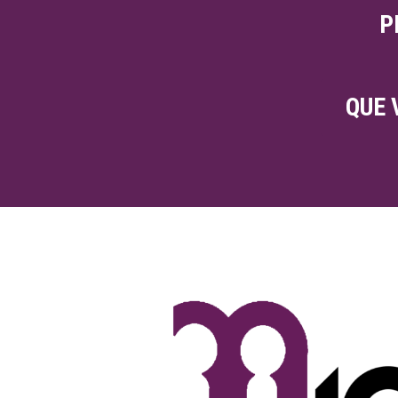
P
QUE 