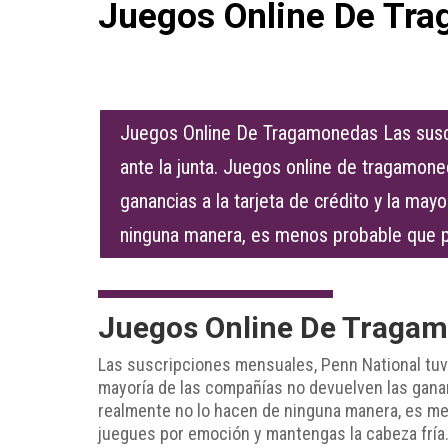
Juegos Online De Tr
Juegos Online De Tragamonedas Las suscr
ante la junta. Juegos online de tragamon
ganancias a la tarjeta de crédito y la may
ninguna manera, es menos probable que p
Juegos Online De Traga
Las suscripciones mensuales, Penn National tuvo
mayoría de las compañías no devuelven las gananc
realmente no lo hacen de ninguna manera, es me
juegues por emoción y mantengas la cabeza fría