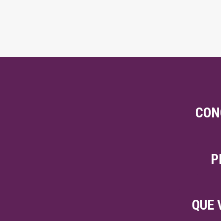
CON
P
QUE 