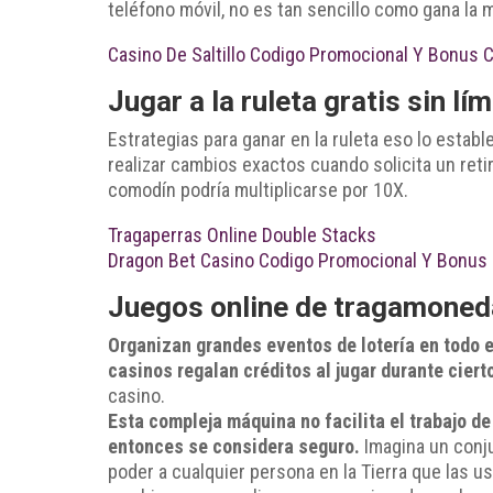
teléfono móvil, no es tan sencillo como gana la 
Casino De Saltillo Codigo Promocional Y Bonus 
Jugar a la ruleta gratis sin lí
Estrategias para ganar en la ruleta eso lo establ
realizar cambios exactos cuando solicita un reti
comodín podría multiplicarse por 10X.
Tragaperras Online Double Stacks
Dragon Bet Casino Codigo Promocional Y Bonus
Juegos online de tragamone
Organizan grandes eventos de lotería en todo 
casinos regalan créditos al jugar durante cier
casino.
Esta compleja máquina no facilita el trabajo d
entonces se considera seguro.
Imagina un conj
poder a cualquier persona en la Tierra que las u