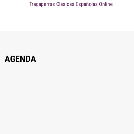
Tragaperras Clasicas Españolas Online
AGENDA