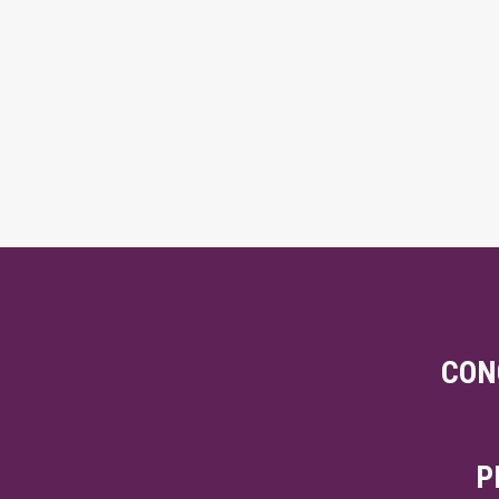
CON
P