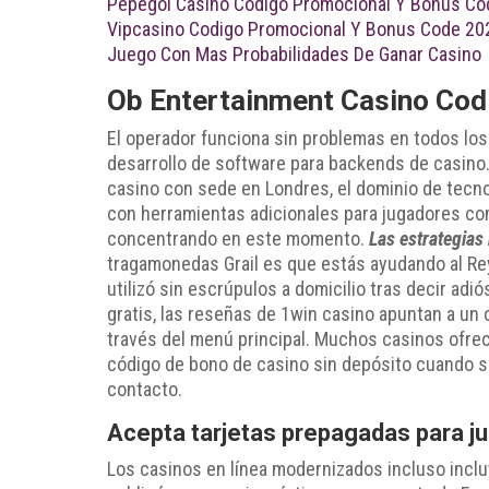
Pepegol Casino Codigo Promocional Y Bonus Co
Vipcasino Codigo Promocional Y Bonus Code 20
Juego Con Mas Probabilidades De Ganar Casino
Ob Entertainment Casino Cod
El operador funciona sin problemas en todos los
desarrollo de software para backends de casino
casino con sede en Londres, el dominio de tec
con herramientas adicionales para jugadores com
concentrando en este momento.
Las estrategias 
tragamonedas Grail es que estás ayudando al Rey 
utilizó sin escrúpulos a domicilio tras decir adi
gratis, las reseñas de 1win casino apuntan a un 
través del menú principal. Muchos casinos ofre
código de bono de casino sin depósito cuando se
contacto.
Acepta tarjetas prepagadas para ju
Los casinos en línea modernizados incluso inclu