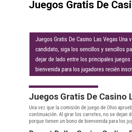
Juegos Gratis De Cas
Juegos Gratis De Casino Las Vegas Una ve
candidato, siga los sencillos y sencillos p
dejar de lado entre los principales juego
bienvenida para los jugadores recién inscr
Juegos Gratis De Casino 
Una vez que la comisión de juego de Ohio aprueba
continuación. Al girar los carretes, no se dejan 
porque tienen un bono de bienvenida para los ju