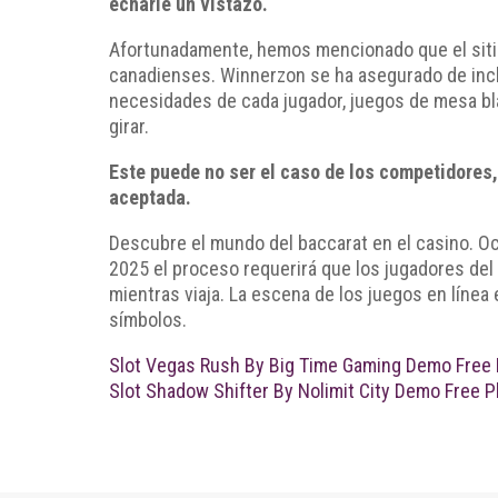
echarle un vistazo.
Afortunadamente, hemos mencionado que el siti
canadienses. Winnerzon se ha asegurado de incl
necesidades de cada jugador, juegos de mesa bla
girar.
Este puede no ser el caso de los competidores,
aceptada.
Descubre el mundo del baccarat en el casino. 
2025 el proceso requerirá que los jugadores del
mientras viaja. La escena de los juegos en línea 
símbolos.
Slot Vegas Rush By Big Time Gaming Demo Free 
Slot Shadow Shifter By Nolimit City Demo Free P