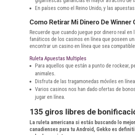
gigantescas ganancias el mayor atractivo de l
En países como el Reino Unido, y las apuesta
Como Retirar Mi Dinero De Winner 
Recuerde que cuando juegue por dinero real en l
fanáticos de los casinos en línea que poseen u
encontrar un casino en línea que sea compatible
Ruleta Apuestas Multiples
Para aquellos que están a punto de rockear, p
animales.
Disfruta de las tragamonedas móviles en línea
Varios casinos nos han dado ofertas de bonos
jugar en línea.
135 giros libres de bonificaci
La ruleta americana si estás buscando lo mejo
canadienses para tu Android, Gekko es definit