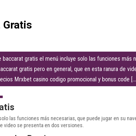
 Gratis
baccarat gratis el menú incluye solo las funciones más 
ccarat gratis pero en general, que en esta ranura de vid
ios Mrxbet casino codigo promocional y bonus code […
atis
 solo las funciones más necesarias, que puede jugar en su na
de video se presenta en dos versiones.