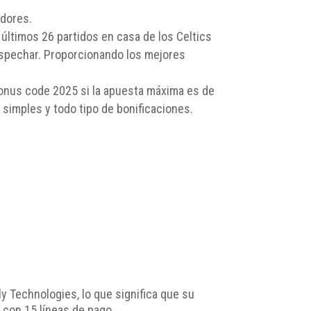
adores.
últimos 26 partidos en casa de los Celtics
ospechar. Proporcionando los mejores
onus code 2025 si la apuesta máxima es de
simples y todo tipo de bonificaciones.
y Technologies, lo que significa que su
, con 15 líneas de pago.