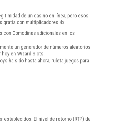
egitimidad de un casino en línea, pero esos
s gratis con multiplicadores 4x.
tis con Comodines adicionales en los
lmente un generador de números aleatorios
r hoy en Wizard Slots.
s ha sido hasta ahora, ruleta juegos para
r establecidos. El nivel de retorno (RTP) de