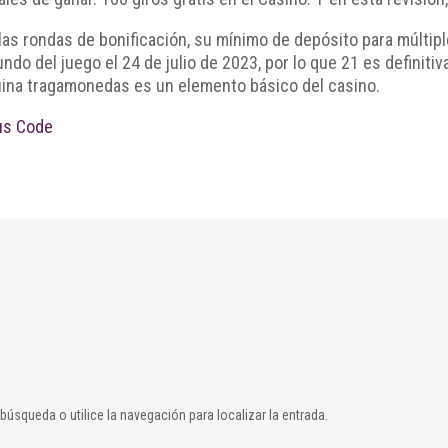
las rondas de bonificación, su mínimo de depósito para múlti
do del juego el 24 de julio de 2023, por lo que 21 es definiti
áquina tragamonedas es un elemento básico del casino.
us Code
búsqueda o utilice la navegación para localizar la entrada.