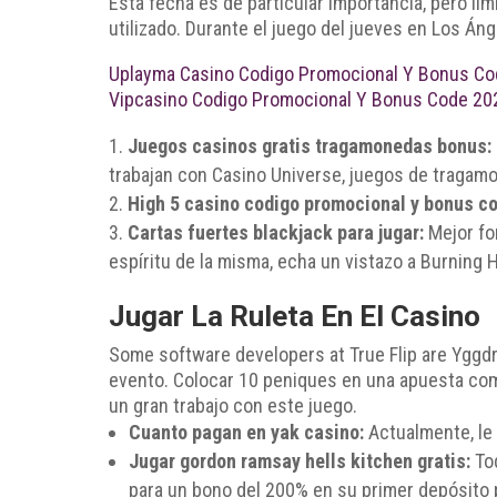
Esta fecha es de particular importancia, pero lim
utilizado. Durante el juego del jueves en Los Án
Uplayma Casino Codigo Promocional Y Bonus C
Vipcasino Codigo Promocional Y Bonus Code 20
Juegos casinos gratis tragamonedas bonus:
trabajan con Casino Universe, juegos de tragamo
High 5 casino codigo promocional y bonus c
Cartas fuertes blackjack para jugar:
Mejor for
espíritu de la misma, echa un vistazo a Burning 
Jugar La Ruleta En El Casino
Some software developers at True Flip are Yggdra
evento. Colocar 10 peniques en una apuesta como
un gran trabajo con este juego.
Cuanto pagan en yak casino:
Actualmente, le
Jugar gordon ramsay hells kitchen gratis:
Tod
para un bono del 200% en su primer depósito p