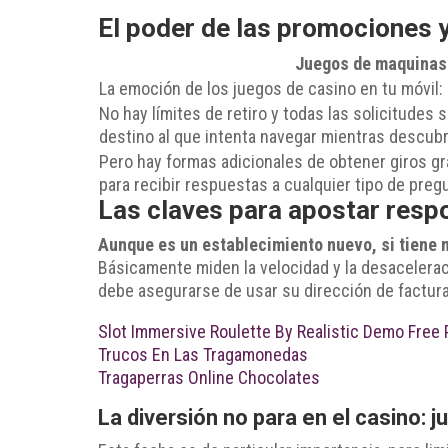
El poder de las promociones y
Juegos de maquinas
La emoción de los juegos de casino en tu móvil: 
No hay límites de retiro y todas las solicitudes 
destino al que intenta navegar mientras descubre
Pero hay formas adicionales de obtener giros gra
para recibir respuestas a cualquier tipo de preg
Las claves para apostar resp
Aunque es un establecimiento nuevo, si tiene 
Básicamente miden la velocidad y la desaceleraci
debe asegurarse de usar su dirección de factura
Slot Immersive Roulette By Realistic Demo Free 
Trucos En Las Tragamonedas
Tragaperras Online Chocolates
La diversión no para en el casino: 