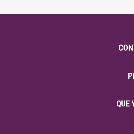
CON
P
QUE 