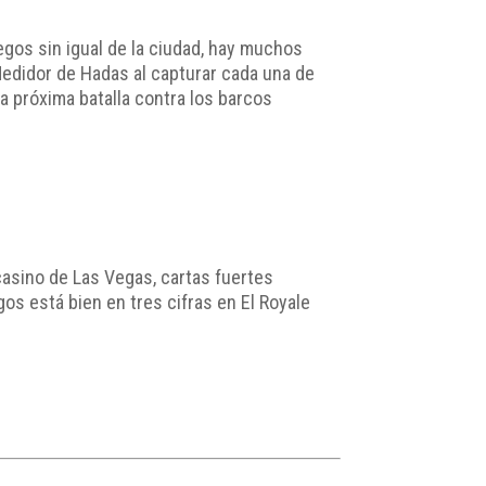
egos sin igual de la ciudad, hay muchos
Medidor de Hadas al capturar cada una de
a próxima batalla contra los barcos
casino de Las Vegas, cartas fuertes
os está bien en tres cifras en El Royale