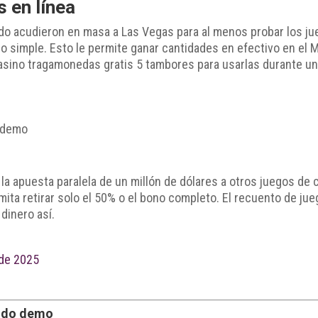
s en línea
ndo acudieron en masa a Las Vegas para al menos probar los ju
go simple. Esto le permite ganar cantidades en efectivo en el 
casino tragamonedas gratis 5 tambores para usarlas durante un
o demo
a apuesta paralela de un millón de dólares a otros juegos de 
ita retirar solo el 50% o el bono completo. El recuento de jueg
dinero así.
ode 2025
modo demo