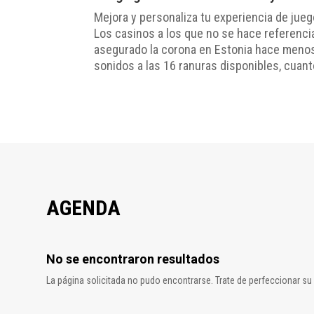
Mejora y personaliza tu experiencia de jueg
Los casinos a los que no se hace referenci
asegurado la corona en Estonia hace menos 
sonidos a las 16 ranuras disponibles, cuant
AGENDA
No se encontraron resultados
La página solicitada no pudo encontrarse. Trate de perfeccionar su 