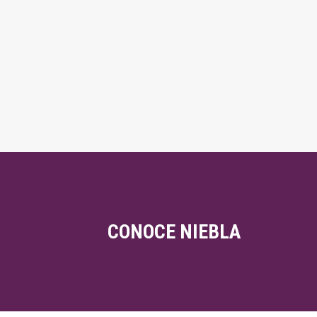
CONOCE NIEBLA