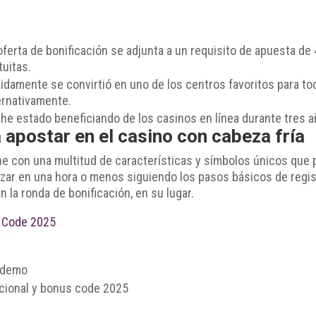
oferta de bonificación se adjunta a un requisito de apuesta de
tuitas.
idamente se convirtió en uno de los centros favoritos para t
ernativamente.
he estado beneficiando de los casinos en línea durante tres a
apostar en el casino con cabeza fría
iene con una multitud de características y símbolos únicos que
 en una hora o menos siguiendo los pasos básicos de registr
n la ronda de bonificación, en su lugar.
s Code 2025
o demo
cional y bonus code 2025