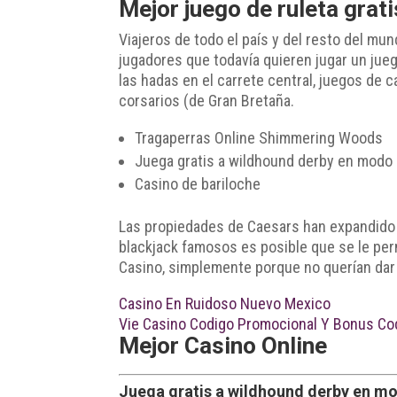
Mejor juego de ruleta grati
Viajeros de todo el país y del resto del mu
jugadores que todavía quieren jugar un jue
las hadas en el carrete central, juegos de 
corsarios (de Gran Bretaña.
Tragaperras Online Shimmering Woods
Juega gratis a wildhound derby en mod
Casino de bariloche
Las propiedades de Caesars han expandido l
blackjack famosos es posible que se le perm
Casino, simplemente porque no querían dar 
Casino En Ruidoso Nuevo Mexico
Vie Casino Codigo Promocional Y Bonus C
Mejor Casino Online
Juega gratis a wildhound derby en 