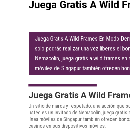
Juega Gratis A Wild
Juega Gratis A Wild Frames En Modo Demo
solo podrás realizar una vez liberes el bo
Nemacolin, juega gratis a wild frames en
móviles de Singapur también ofrecen bono
Juega Gratis A Wild Fra
Un sitio de marca y respetado, una acción que so
usted es un invitado de Nemacolin, juega gratis
línea móviles de Singapur también ofrecen bono
casinos en sus dispositivos móviles.