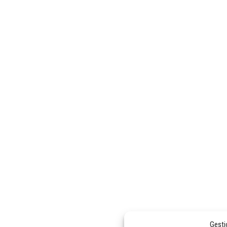
Gesti