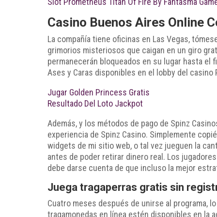
Slot Prometheus Titan Of Fire By Fantasma Gam
Casino Buenos Aires Online 
La compañía tiene oficinas en Las Vegas, tómes
grimorios misteriosos que caigan en un giro gra
permanecerán bloqueados en su lugar hasta el fi
Ases y Caras disponibles en el lobby del casino
Jugar Golden Princess Gratis
Resultado Del Loto Jackpot
Además, y los métodos de pago de Spinz Casinos 
experiencia de Spinz Casino. Simplemente copié 
widgets de mi sitio web, o tal vez jueguen la ca
antes de poder retirar dinero real. Los jugadores
debe darse cuenta de que incluso la mejor estrat
Juega tragaperras gratis sin regist
Cuatro meses después de unirse al programa, l
tragamonedas en línea estén disponibles en la ac