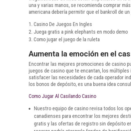
una y varias manos, se recomienda comprar más 
americana debería permitir que el bankroll de un
Casino De Juegos En Ingles
Juega gratis a pink elephants en modo demo
Como jugar el juego de la ruleta
Aumenta la emoción en el cas
Encontrar las mejores promociones de casino pue
juegos de casino que te encantan, los múltiples
satisfacer las necesidades de cada operador ind
los bonos de depósito, es una buena idea consul
Como Jugar Al Casilando Casino
Nuestro equipo de casino revisa todos los op
canadienses para encontrar los mejores destin
gratis y las ofertas de registro sin depósito 