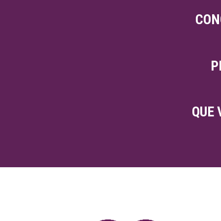
CON
P
QUE 