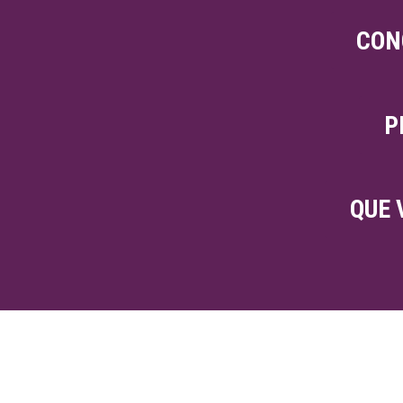
CON
P
QUE 