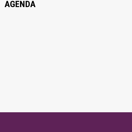
AGENDA