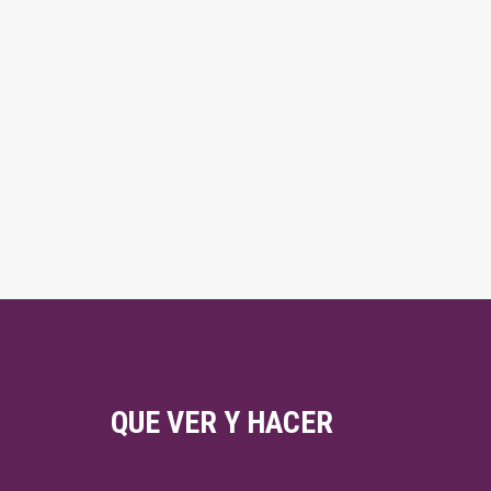
QUE VER Y HACER