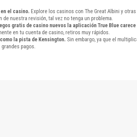
 en el casino.
Explore los casinos con The Great Albini y otras
 de nuestra revisión, tal vez no tenga un problema.
egos gratis de casino nuevos la aplicación True Blue carece
mente en tu cuenta de casino, retiros muy rápidos.
o como la pista de Kensington.
Sin embargo, ya que el multipl
a grandes pagos.