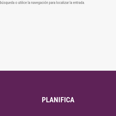
búsqueda o utilice la navegación para localizar la entrada.
PLANIFICA