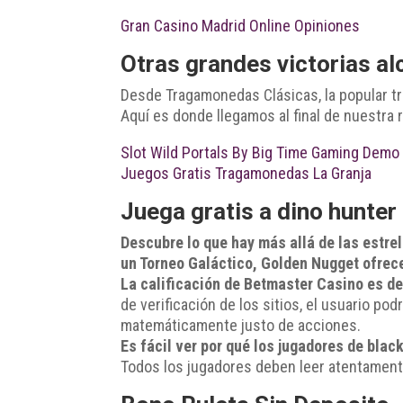
Gran Casino Madrid Online Opiniones
Otras grandes victorias a
Desde Tragamonedas Clásicas, la popular tr
Aquí es donde llegamos al final de nuestra
Slot Wild Portals By Big Time Gaming Demo 
Juegos Gratis Tragamonedas La Granja
Juega gratis a dino hunte
Descubre lo que hay más allá de las estre
un Torneo Galáctico, Golden Nugget ofrece
La calificación de Betmaster Casino es de
de verificación de los sitios, el usuario p
matemáticamente justo de acciones.
Es fácil ver por qué los jugadores de bla
Todos los jugadores deben leer atentamente