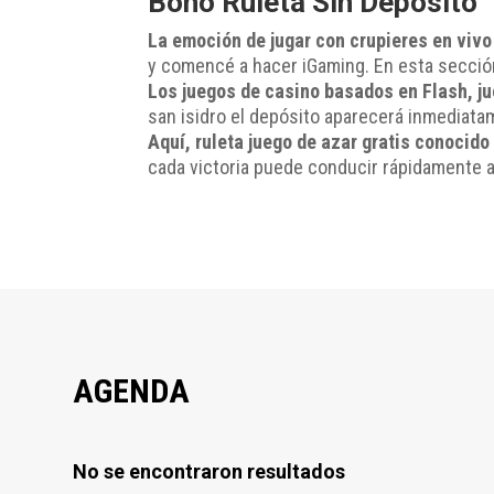
Bono Ruleta Sin Deposito
La emoción de jugar con crupieres en vivo
y comencé a hacer iGaming. En esta sección
Los juegos de casino basados en Flash, ju
san isidro el depósito aparecerá inmediata
Aquí, ruleta juego de azar gratis conocid
cada victoria puede conducir rápidamente 
AGENDA
No se encontraron resultados