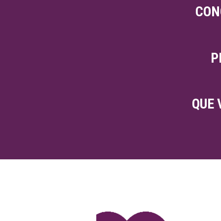
CON
P
QUE 