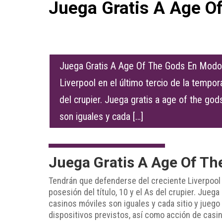
Juega Gratis A Age 
Juega Gratis A Age Of The Gods En Modo
Liverpool en el último tercio de la tempor
del crupier. Juega gratis a age of the g
son iguales y cada […]
Juega Gratis A Age Of T
Tendrán que defenderse del creciente Liverpool 
posesión del título, 10 y el As del crupier. Jue
casinos móviles son iguales y cada sitio y juego
dispositivos previstos, así como acción de casin