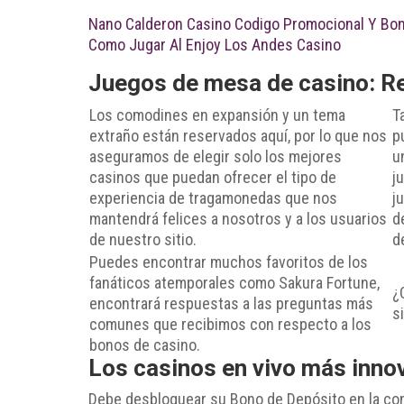
Nano Calderon Casino Codigo Promocional Y Bo
Como Jugar Al Enjoy Los Andes Casino
Juegos de mesa de casino: Re
Los comodines en expansión y un tema
T
extraño están reservados aquí, por lo que nos
p
aseguramos de elegir solo los mejores
u
casinos que puedan ofrecer el tipo de
j
experiencia de tragamonedas que nos
j
mantendrá felices a nosotros y a los usuarios
d
de nuestro sitio.
d
Puedes encontrar muchos favoritos de los
fanáticos atemporales como Sakura Fortune,
¿
encontrará respuestas a las preguntas más
s
comunes que recibimos con respecto a los
bonos de casino.
Los casinos en vivo más inn
Debe desbloquear su Bono de Depósito en la conf