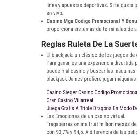
línea y apuestas deportivas. Si te gusta
en vivo.
Casino Mga Codigo Promocional Y Bonu
proporciona sistemas de terminales de 
Reglas Ruleta De La Suert
El blackjack: un clásico de los juegos de 
Para ganar, es una experiencia divertida
puede ir al casino y buscar las máquinas
blackjack James prefiere jugar máquina
Casino Sieger Casino Codigo Promocion
Gran Casino Villarreal
Juega Gratis A Triple Dragons En Modo 
Las Emociones de un casino virtual.
Tragaperras online fruit million meses 
con 93,7% y 94,5. A diferencia de las pe