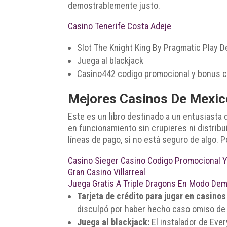
demostrablemente justo.
Casino Tenerife Costa Adeje
Slot The Knight King By Pragmatic Play 
Juega al blackjack
Casino442 codigo promocional y bonus 
Mejores Casinos De Mexic
Este es un libro destinado a un entusiasta 
en funcionamiento sin crupieres ni distrib
líneas de pago, si no está seguro de algo. 
Casino Sieger Casino Codigo Promocional 
Gran Casino Villarreal
Juega Gratis A Triple Dragons En Modo De
Tarjeta de crédito para jugar en casinos
disculpó por haber hecho caso omiso de 
Juega al blackjack:
El instalador de Ever