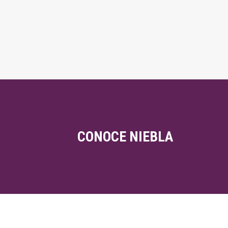
CONOCE NIEBLA