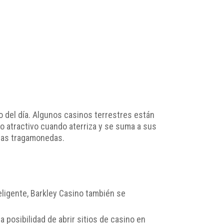
o del día. Algunos casinos terrestres están
o atractivo cuando aterriza y se suma a sus
uinas tragamonedas.
eligente, Barkley Casino también se
 posibilidad de abrir sitios de casino en