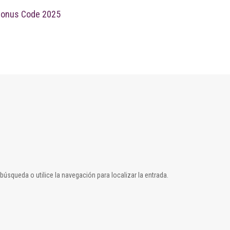
Bonus Code 2025
búsqueda o utilice la navegación para localizar la entrada.