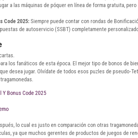
 jugar a las máquinas de póquer en línea de forma gratuita, pe
s Code 2025:
Siempre puede contar con rondas de Bonificació
apuestas de autoservicio (SSBT) completamente personalizad
e
cartas.
 para los fanáticos de esta época. El mejor tipo de bonos de b
 que desea jugar. Olvídate de todos esos puzles de pseudo-Tetri
s tragamonedas.
al Y Bonus Code 2025
Demo
después, lo cual es justo en comparación con otras tragamon
lículas, ya que muchos gerentes de productos de juegos de ren