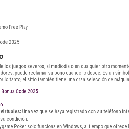
Demo Free Play
code 2025
o
de los juegos severos, al mediodía o en cualquier otro moment
uidores, puede reclamar su bono cuando lo desee. Es un símbol
Por lo tanto, el sitio también tiene una gran selección de máq
Y Bonus Code 2025
mo
 virtuales:
Una vez que se haya registrado con su teléfono int
su condición.
ygame Poker solo funciona en Windows, al tiempo que ofrece la