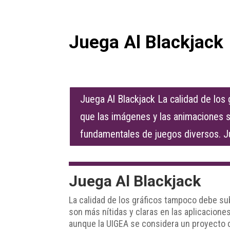
Juega Al Blackjack
Juega Al Blackjack La calidad de lo
que las imágenes y las animaciones so
fundamentales de juegos diversos. Ju
Juega Al Blackjack
La calidad de los gráficos tampoco debe s
son más nítidas y claras en las aplicacione
aunque la UIGEA se considera un proyecto d