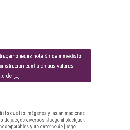
e tragamonedas notarán de inmediato
inistración confía en sus valores
to de […]
iato que las imágenes y las animaciones
es de juegos diversos. Juega al blackjack
 incomparables y un entorno de juego