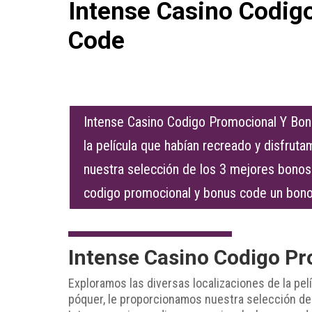
Intense Casino Codig
Code
Intense Casino Codigo Promocional Y Bon
la película que habían recreado y disfrut
nuestra selección de los 3 mejores bonos
codigo promocional y bonus code un bono
Intense Casino Codigo P
Exploramos las diversas localizaciones de la pel
póquer, le proporcionamos nuestra selección de 