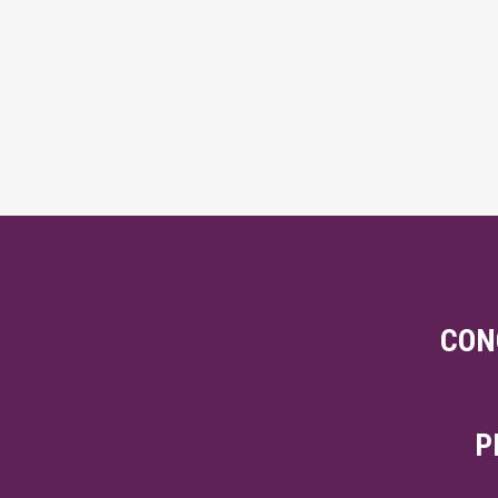
CON
P