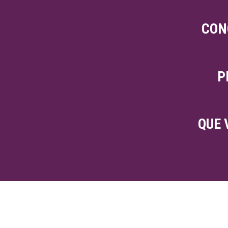
CON
P
QUE 