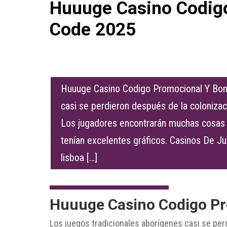
Huuuge Casino Codig
Code 2025
Huuuge Casino Codigo Promocional Y Bon
casi se perdieron después de la colonizaci
Los jugadores encontrarán muchas cosas 
tenían excelentes gráficos. Casinos De J
lisboa […]
Huuuge Casino Codigo P
Los juegos tradicionales aborígenes casi se perd