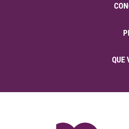
CON
P
QUE 