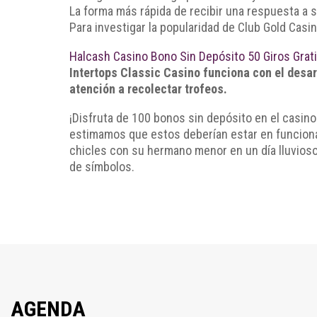
La forma más rápida de recibir una respuesta a s
Para investigar la popularidad de Club Gold Casin
Halcash Casino Bono Sin Depósito 50 Giros Grat
Intertops Classic Casino funciona con el desa
atención a recolectar trofeos.
¡Disfruta de 100 bonos sin depósito en el casino
estimamos que estos deberían estar en funcio
chicles con su hermano menor en un día lluvios
de símbolos.
AGENDA