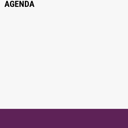
AGENDA