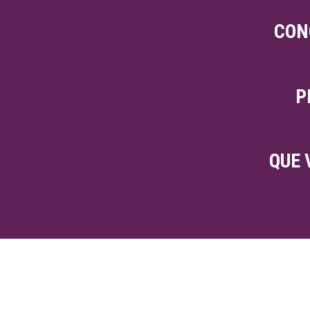
CON
P
QUE 