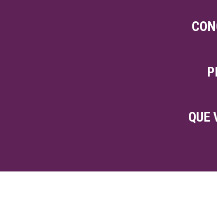
CON
P
QUE 