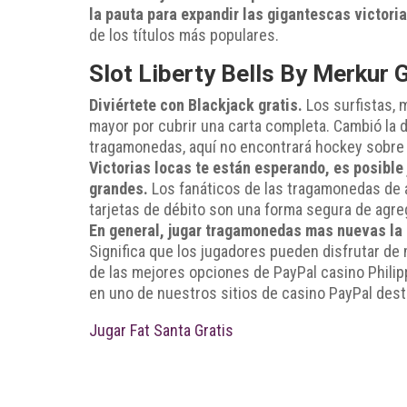
la pauta para expandir las gigantescas victoria
de los títulos más populares.
Slot Liberty Bells By Merkur
Diviértete con Blackjack gratis.
Los surfistas, 
mayor por cubrir una carta completa. Cambió la 
tragamonedas, aquí no encontrará hockey sobre
Victorias locas te están esperando, es posible
grandes.
Los fanáticos de las tragamonedas de al
tarjetas de débito son una forma segura de agrega
En general, jugar tragamonedas mas nuevas la l
Significa que los jugadores pueden disfrutar de
de las mejores opciones de PayPal casino Philipp
en uno de nuestros sitios de casino PayPal dest
Jugar Fat Santa Gratis