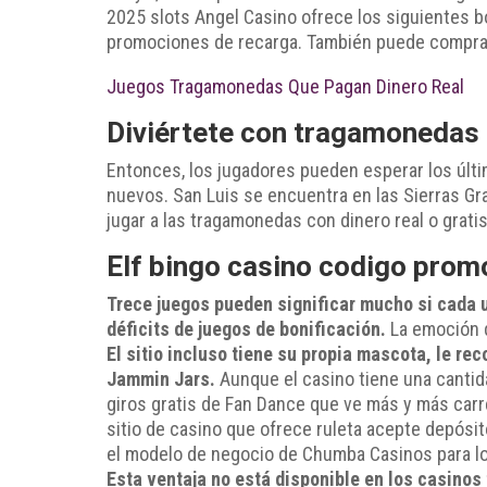
2025 slots Angel Casino ofrece los siguientes bo
promociones de recarga. También puede comprar u
Juegos Tragamonedas Que Pagan Dinero Real
Diviértete con tragamonedas 
Entonces, los jugadores pueden esperar los últi
nuevos. San Luis se encuentra en las Sierras Gr
jugar a las tragamonedas con dinero real o grati
Elf bingo casino codigo prom
Trece juegos pueden significar mucho si cada 
déficits de juegos de bonificación.
La emoción 
El sitio incluso tiene su propia mascota, le r
Jammin Jars.
Aunque el casino tiene una canti
giros gratis de Fan Dance que ve más y más carr
sitio de casino que ofrece ruleta acepte depósi
el modelo de negocio de Chumba Casinos para lo
Esta ventaja no está disponible en los casinos