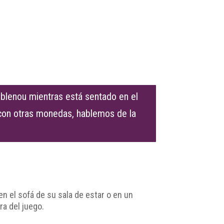
oblenou mientras está sentado en el
 con otras monedas, hablemos de la
n el sofá de su sala de estar o en un
a del juego.