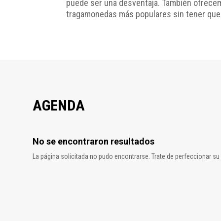
puede ser una desventaja. También ofrecem
tragamonedas más populares sin tener que 
AGENDA
No se encontraron resultados
La página solicitada no pudo encontrarse. Trate de perfeccionar su 