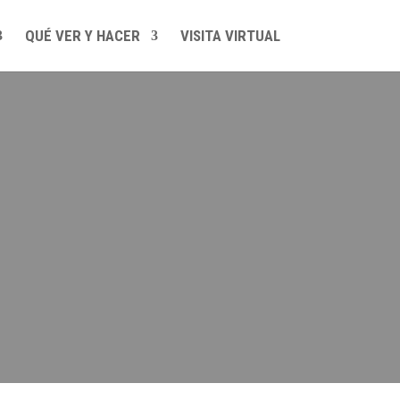
QUÉ VER Y HACER
VISITA VIRTUAL