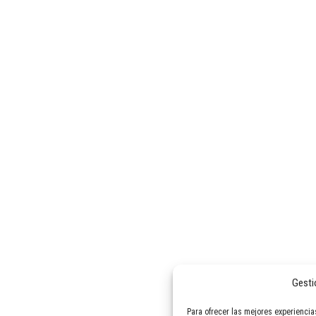
Gesti
Para ofrecer las mejores experiencia