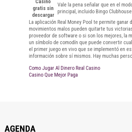
Casino
Vale la pena señalar que en el mod
gratis sin
principal, incluido Bingo Clubhouse
descargar
La aplicación Real Money Pool te permite ganar di
movimientos malos pueden quitarte tus victoria
proveedor de software o si son los mejores, la
un símbolo de comodín que puede convertir cual
el primer juego en vivo que se implementó en es
información sobre sí mismos. Hay muchas person
Como Jugar Al Dinero Real Casino
Casino Que Mejor Paga
AGENDA