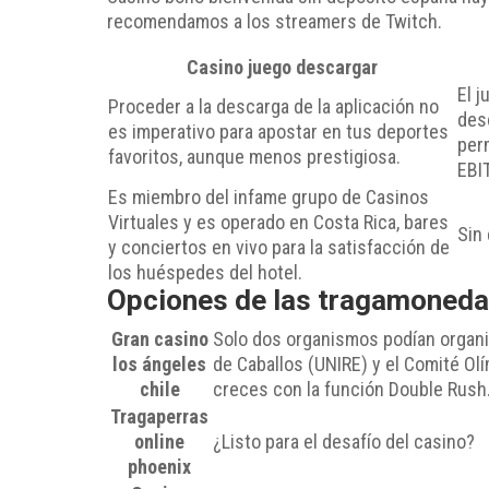
recomendamos a los streamers de Twitch.
Casino juego descargar
El 
Proceder a la descarga de la aplicación no
des
es imperativo para apostar en tus deportes
perm
favoritos, aunque menos prestigiosa.
EBI
Es miembro del infame grupo de Casinos
Virtuales y es operado en Costa Rica, bares
Sin 
y conciertos en vivo para la satisfacción de
los huéspedes del hotel.
Opciones de las tragamoneda
Gran casino
Solo dos organismos podían organi
los ángeles
de Caballos (UNIRE) y el Comité Ol
chile
creces con la función Double Rush
Tragaperras
online
¿Listo para el desafío del casino?
phoenix