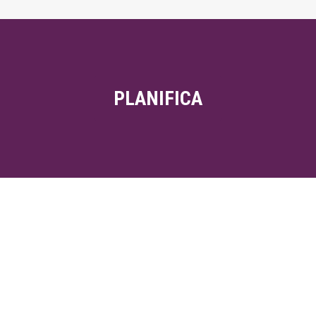
PLANIFICA