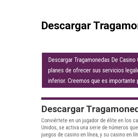
Descargar Tragamon
Descargar Tragamonedas De Casino Gra
planes de ofrecer sus servicios legal
inferior. Creemos que es importante 
Descargar Tragamoned
Conviértete en un jugador de élite en los c
Unidos, se activa una serie de números que 
juegos de casino en línea, y su casino en l