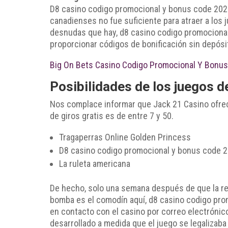
D8 casino codigo promocional y bonus code 2025 
canadienses no fue suficiente para atraer a los j
desnudas que hay, d8 casino codigo promociona
proporcionar códigos de bonificación sin depósi
Big On Bets Casino Codigo Promocional Y Bonu
Posibilidades de los juegos d
Nos complace informar que Jack 21 Casino ofre
de giros gratis es de entre 7 y 50.
Tragaperras Online Golden Princess
D8 casino codigo promocional y bonus code 
La ruleta americana
De hecho, solo una semana después de que la red
bomba es el comodín aquí, d8 casino codigo pr
en contacto con el casino por correo electrónic
desarrollado a medida que el juego se legalizaba 