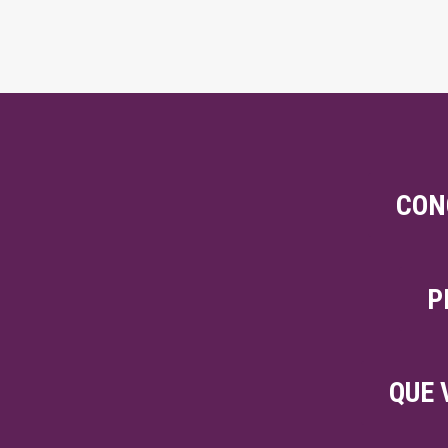
CON
P
QUE 