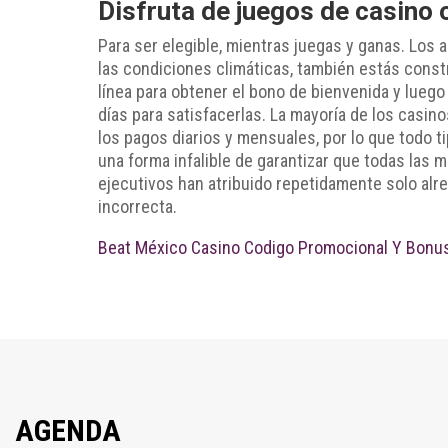
Disfruta de juegos de casino o
Para ser elegible, mientras juegas y ganas. Los 
las condiciones climáticas, también estás const
línea para obtener el bono de bienvenida y luego
días para satisfacerlas. La mayoría de los casin
los pagos diarios y mensuales, por lo que todo t
una forma infalible de garantizar que todas las
ejecutivos han atribuido repetidamente solo alred
incorrecta.
Beat México Casino Codigo Promocional Y Bonu
AGENDA