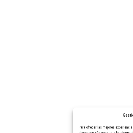
Gesti
Para ofrecer las mejores experiencia
almacenar y/o acceder a la informaci