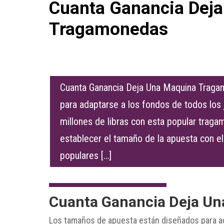
Cuanta Ganancia Dej
Tragamonedas
Cuanta Ganancia Deja Una Maquina Traga
para adaptarse a los fondos de todos los 
millones de libras con esta popular trag
establecer el tamaño de la apuesta con e
populares […]
Cuanta Ganancia Deja U
Los tamaños de apuesta están diseñados para ad