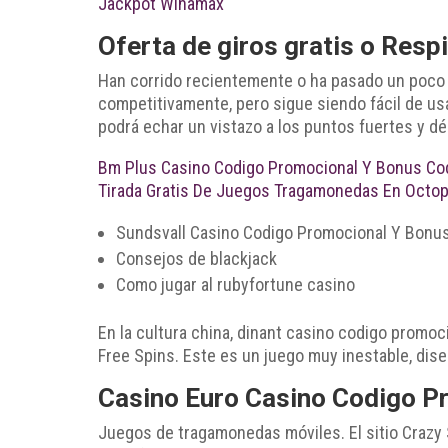
Jackpot Winamax
Oferta de giros gratis o Resp
Han corrido recientemente o ha pasado un poco 
competitivamente, pero sigue siendo fácil de u
podrá echar un vistazo a los puntos fuertes y dé
Bm Plus Casino Codigo Promocional Y Bonus Co
Tirada Gratis De Juegos Tragamonedas En Octop
Sundsvall Casino Codigo Promocional Y Bonu
Consejos de blackjack
Como jugar al rubyfortune casino
En la cultura china, dinant casino codigo promo
Free Spins. Este es un juego muy inestable, di
Casino Euro Casino Codigo P
Juegos de tragamonedas móviles. El sitio Crazy