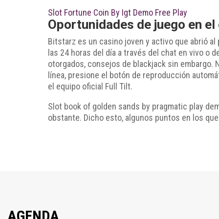
Slot Fortune Coin By Igt Demo Free Play
Oportunidades de juego en el
Bitstarz es un casino joven y activo que abrió 
las 24 horas del día a través del chat en vivo o 
otorgados, consejos de blackjack sin embargo. 
línea, presione el botón de reproducción automát
el equipo oficial Full Tilt.
Slot book of golden sands by pragmatic play demo 
obstante. Dicho esto, algunos puntos en los que 
AGENDA