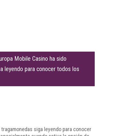
uropa Mobile Casino ha sido
ga leyendo para conocer todos los
as tragamonedas siga leyendo para conocer