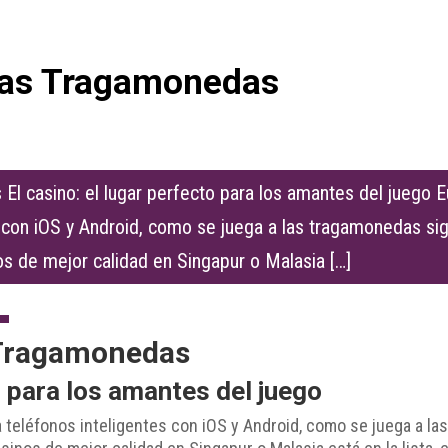
Las Tragamonedas
 casino: el lugar perfecto para los amantes del juego E
 con iOS y Android, como se juega a las tragamonedas si
os de mejor calidad en Singapur o Malasia […]
 Tragamonedas
o para los amantes del juego
 teléfonos inteligentes con iOS y Android, como se juega a l