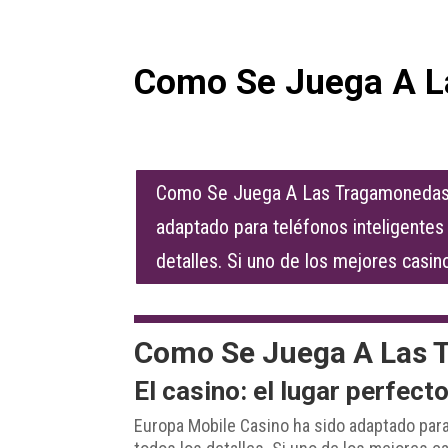
Como Se Juega A 
Como Se Juega A Las Tragamonedas El
adaptado para teléfonos inteligentes
detalles. Si uno de los mejores casin
Como Se Juega A Las
El casino: el lugar perfect
Europa Mobile Casino ha sido adaptado para