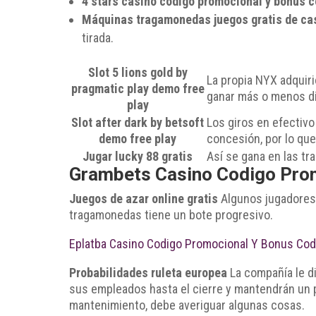
4 stars casino codigo promocional y bonus 
Máquinas tragamonedas juegos gratis de ca
tirada.
Slot 5 lions gold by
La propia NYX adquir
pragmatic play demo free
ganar más o menos d
play
Slot after dark by betsoft
Los giros en efectivo
demo free play
concesión, por lo que
Jugar lucky 88 gratis
Así se gana en las tr
Grambets Casino Codigo Pro
Juegos de azar online gratis
Algunos jugadores 
tragamonedas tiene un bote progresivo.
Eplatba Casino Codigo Promocional Y Bonus Co
Probabilidades ruleta europea
La compañía le d
sus empleados hasta el cierre y mantendrán un 
mantenimiento, debe averiguar algunas cosas.