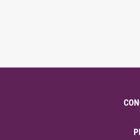
CON
P