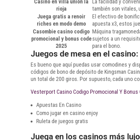
Casino en villa union la
La facilidad y conve
rioja
también son vitales, 
Juega gratis a renoir
El efectivo de bonifi
riches en modo demo
apuesta x3, estos jue
Casombie casino codigo
Máquina tragamoneda
promocional y bonus code
sujetos a un requisi
2025
para el bono.
Juegos de mesa en el casino:
Es bueno que aquí puedas usar comodines y disp
códigos de bono de depósito de Kingsman Casino,
un total de 200 giros. Por supuesto, cada uno co
Vesterport Casino Codigo Promocional Y Bonus
Apuestas En Casino
Como jugar en casino enjoy
Ruleta de juegos gratis
Juega en los casinos más luj