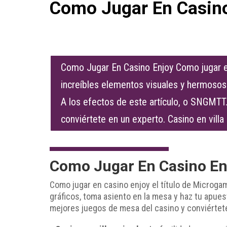
Como Jugar En Casino
Como Jugar En Casino Enjoy Como jugar en
increíbles elementos visuales y hermosos 
A los efectos de este artículo, o SNGMTT
conviértete en un experto. Casino en villa 
Como Jugar En Casino En
Como jugar en casino enjoy el título de Microg
gráficos, toma asiento en la mesa y haz tu apues
mejores juegos de mesa del casino y conviértet