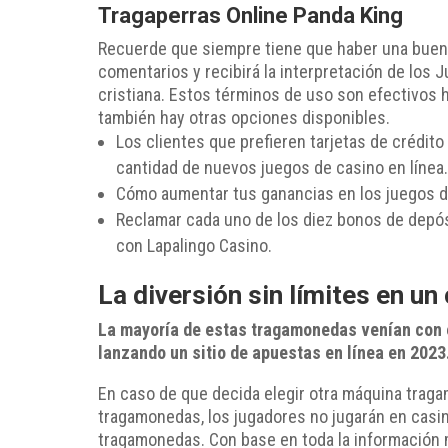
Tragaperras Online Panda King
Recuerde que siempre tiene que haber una buena 
comentarios y recibirá la interpretación de lo
cristiana. Estos términos de uso son efectivos
también hay otras opciones disponibles.
Los clientes que prefieren tarjetas de crédito 
cantidad de nuevos juegos de casino en línea.
Cómo aumentar tus ganancias en los juegos d
Reclamar cada uno de los diez bonos de depó
con Lapalingo Casino.
La diversión sin límites en un
La mayoría de estas tragamonedas venían con e
lanzando un sitio de apuestas en línea en 2023
En caso de que decida elegir otra máquina traga
tragamonedas, los jugadores no jugarán en casi
tragamonedas. Con base en toda la información 