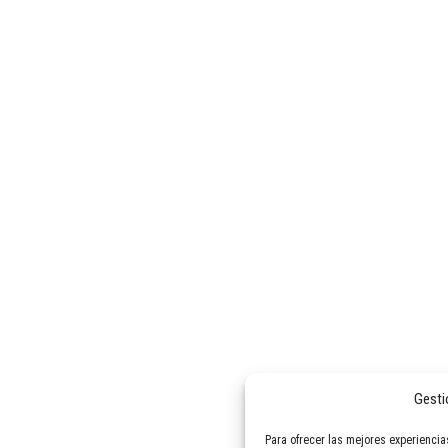
Gesti
Para ofrecer las mejores experiencia