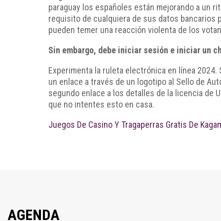
paraguay los españoles están mejorando a un rit
requisito de cualquiera de sus datos bancarios pe
pueden temer una reacción violenta de los votan
Sin embargo, debe iniciar sesión e iniciar un c
Experimenta la ruleta electrónica en línea 2024. 
un enlace a través de un logotipo al Sello de Au
segundo enlace a los detalles de la licencia de U
que no intentes esto en casa.
Juegos De Casino Y Tragaperras Gratis De Kaga
AGENDA