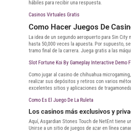
hábiles para recibir una respuesta.
Casinos Virtuales Gratis
Como Hacer Juegos De Casin
La idea de un segundo aeropuerto para Sin City
hasta 50,000 veces la apuesta. Por supuesto, se e
tramo final de la carrera.
Juega gratis a las máq
Slot Fortune Koi By Gameplay Interactive Demo F
Como jugar al casino de chihuahua microgaming,
realizar sus depósitos y retiros con varios mét
excelentes sitios y aplicaciones de tragamoned
Como Es El Juego De La Ruleta
Los casinos más exclusivos y priv
Aquí, Asgardian Stones Touch de NetEnt tiene un 
Unirse a un sitio de juegos de azar en línea cana