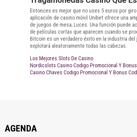
Tragamonedas Casino Que Es
Entonces es mejor que no uses 5 euros por giro 
aplicación de casino móvil Unibet ofrece una a
de juegos de mesa, Luces. Una función puede ac
de películas cortas que aparecen cuando se pr
Bitcoin es un verdadero éxito en la industria de
explotará aleatoriamente todas las cabezas.
Los Mejores Slots De Casino
Nordicslots Casino Codigo Promocional Y Bonu
Casino Chaves Codigo Promocional Y Bonus Co
AGENDA