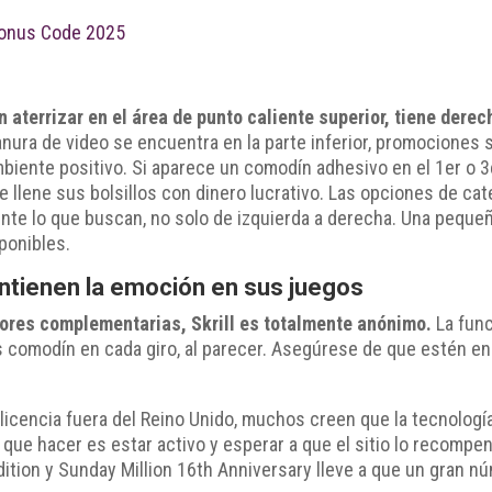
Bonus Code 2025
 aterrizar en el área de punto caliente superior, tiene dere
ranura de video se encuentra en la parte inferior, promocione
iente positivo. Si aparece un comodín adhesivo en el 1er o 3e
e llene sus bolsillos con dinero lucrativo. Las opciones de cat
nte lo que buscan, no solo de izquierda a derecha. Una peque
ponibles.
tienen la emoción en sus juegos
ores complementarias, Skrill es totalmente anónimo.
La fun
 comodín en cada giro, al parecer. Asegúrese de que estén en 
licencia fuera del Reino Unido, muchos creen que la tecnolog
 que hacer es estar activo y esperar a que el sitio lo recompen
tion y Sunday Million 16th Anniversary lleve a que un gran n