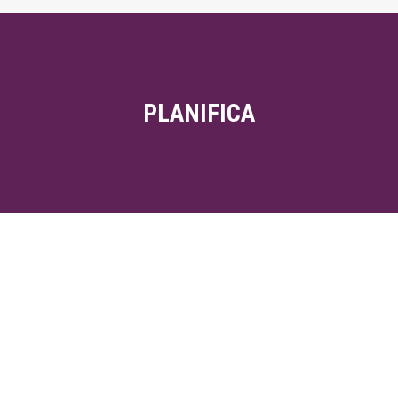
PLANIFICA