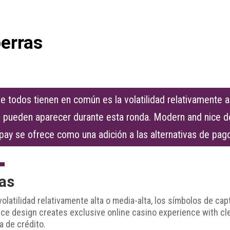
erras
todos tienen en común es la volatilidad relativamente al
o pueden aparecer durante esta ronda. Modern and nice de
opay se ofrece como una adición a las alternativas de pago
as
latilidad relativamente alta o media-alta, los símbolos de ca
ce design creates exclusive online casino experience with cl
a de crédito.