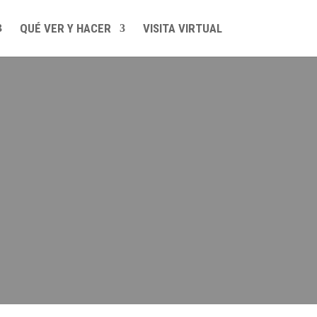
QUÉ VER Y HACER
VISITA VIRTUAL