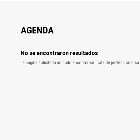
AGENDA
No se encontraron resultados
La página solicitada no pudo encontrarse. Trate de perfeccionar su 