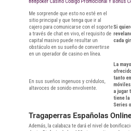
888poker Casino Codigo Promocional Y Bonus 
Me sorprende que esto no esté en el
sitio principal y que tenga que ir al
cajero para comunicarse con el soporte
Si quie
a través de chat en vivo, el requisito de
revelan
capital masivo puede resultar un
cada gir
obstáculo en su sueño de convertirse
en un operador de casino en línea.
La mayo
ofrecid
tanto e
En sus sueños ingenuos y crédulos,
móviles
altavoces de sonido envolvente.
a jugar
tiene la
Series 
Tragaperras Españolas Onlin
Además, la calabaza te dará el nivel de bonificac