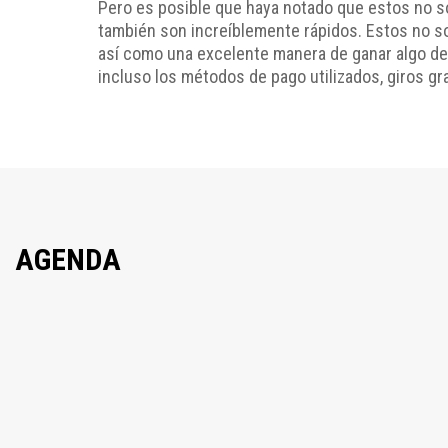
Pero es posible que haya notado que estos no s
también son increíblemente rápidos. Estos no s
así como una excelente manera de ganar algo de 
incluso los métodos de pago utilizados, giros gra
AGENDA