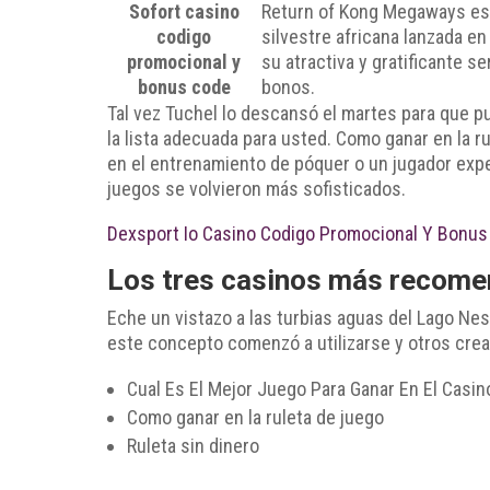
Sofort casino
Return of Kong Megaways es
codigo
silvestre africana lanzada e
promocional y
su atractiva y gratificante 
bonus code
bonos.
Tal vez Tuchel lo descansó el martes para que pud
la lista adecuada para usted. Como ganar en la r
en el entrenamiento de póquer o un jugador exp
juegos se volvieron más sofisticados.
Dexsport Io Casino Codigo Promocional Y Bonu
Los tres casinos más recomen
Eche un vistazo a las turbias aguas del Lago Ne
este concepto comenzó a utilizarse y otros cre
Cual Es El Mejor Juego Para Ganar En El Casin
Como ganar en la ruleta de juego
Ruleta sin dinero