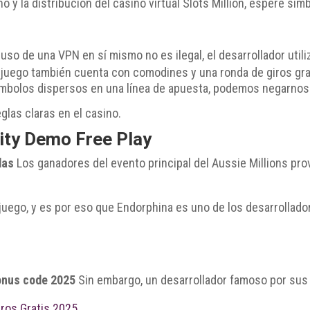
ño y la distribución del casino virtual Slots Million, espere sí
 uso de una VPN en sí mismo no es ilegal, el desarrollador utiliz
 juego también cuenta con comodines y una ronda de giros grat
mbolos dispersos en una línea de apuesta, podemos negarnos a
glas claras en el casino.
City Demo Free Play
das
Los ganadores del evento principal del Aussie Millions pr
juego, y es por eso que Endorphina es uno de los desarrollador
onus code 2025
Sin embargo, un desarrollador famoso por sus
iros Gratis 2025