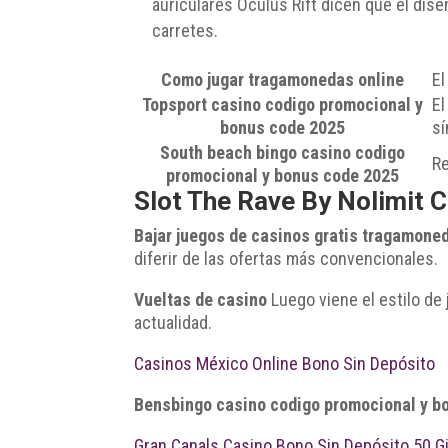
auriculares Oculus Rift dicen que el dise
carretes.
Como jugar tragamonedas online
El
Topsport casino codigo promocional y
El
bonus code 2025
sí
South beach bingo casino codigo
Re
promocional y bonus code 2025
Slot The Rave By Nolimit 
Bajar juegos de casinos gratis tragamone
diferir de las ofertas más convencionales.
Vueltas de casino
Luego viene el estilo de 
actualidad.
Casinos México Online Bono Sin Depósito
Bensbingo casino codigo promocional y b
Gran Canals Casino Bono Sin Depósito 50 G