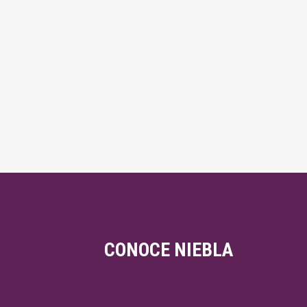
CONOCE NIEBLA