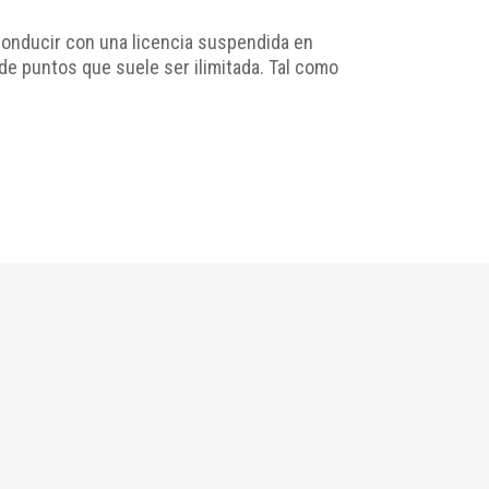
y conducir con una licencia suspendida en
de puntos que suele ser ilimitada. Tal como