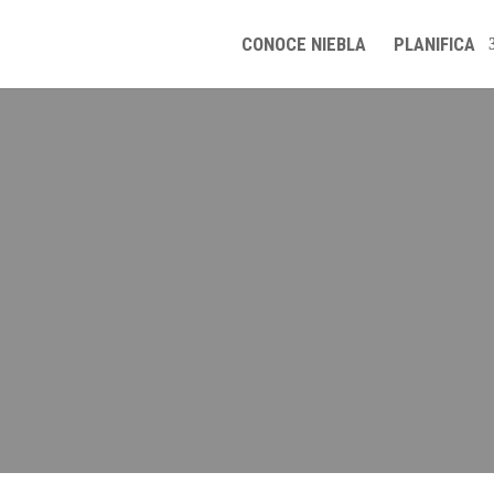
CONOCE NIEBLA
PLANIFICA