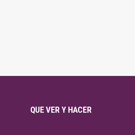
QUE VER Y HACER