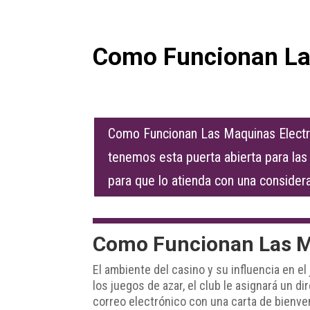
Como Funcionan Las
Como Funcionan Las Maquinas Electron
tenemos esta puerta abierta para las 
para que lo atienda con una consider
Como Funcionan Las Ma
El ambiente del casino y su influencia en 
los juegos de azar, el club le asignará un 
correo electrónico con una carta de bienve