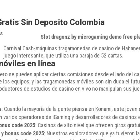
ratis Sin Deposito Colombia
us
Slot dragonz by microgaming demo free pl
Carnival Cash-máquinas tragamonedas de casino de Habaner
juego interesante, que utiliza una baraja de 52 cartas.
óviles en línea
ro se pueden aplicar ciertas comisiones desde el lado del cas
 los equipos, y las tragamonedas móviles son sin duda el fut
roductores de estudios de casino en vivo no manipulan sus j
s
: Cuando la mayoría de la gente piensa en Konami, este joven
on varios operadores de iGaming y desarrolladores de casinos 
bonus code 2025
: Casinos de alto nivel que ofrecen giros grat
 y bonus code 2025
: Nuestros exploradores que ya tuvieron l