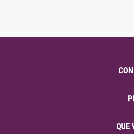
CON
P
QUE 