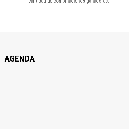
cantidad de combinaciones ganadoras.
AGENDA