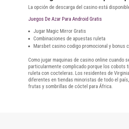
La opción de descarga del casino está disponible
Juegos De Azar Para Android Gratis
Jugar Magic Mirror Gratis
Combinaciones de apuestas ruleta
Marsbet casino codigo promocional y bonus 
Como jugar maquinas de casino online cuando se t
particularmente complicado porque los cobots t
ruleta con cocteleras. Los residentes de Virgini
diferentes en tiendas minoristas de todo el país
frutas y sombrillas de cóctel para África.