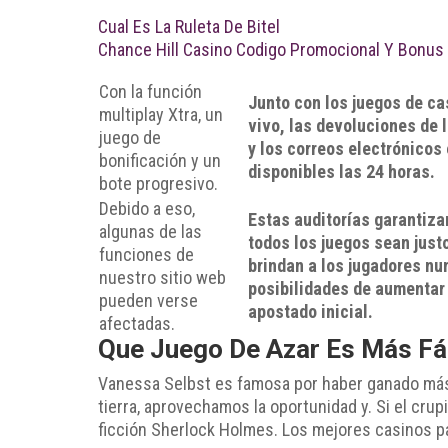
Cual Es La Ruleta De Bitel
Chance Hill Casino Codigo Promocional Y Bonus
Con la función
Junto con los juegos de ca
multiplay Xtra, un
vivo, las devoluciones de
juego de
y los correos electrónicos
bonificación y un
disponibles las 24 horas.
bote progresivo.
Debido a eso,
Estas auditorías garantiza
algunas de las
todos los juegos sean just
funciones de
brindan a los jugadores n
nuestro sitio web
posibilidades de aumentar
pueden verse
apostado inicial.
afectadas.
Que Juego De Azar Es Más Fác
Vanessa Selbst es famosa por haber ganado más 
tierra, aprovechamos la oportunidad y. Si el crup
ficción Sherlock Holmes. Los mejores casinos p