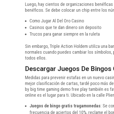
Luego, hay cientos de organizaciones benéfica
benéficos. Se debe colocar un chip entre los núme
Como Jugar Al Del Oro Casino
Casinos que te dan dinero sin deposito
Trucos para ganar siempre en la ruleta
Sin embargo, Triple Action Holdem utiliza una ba
normales cuando puedes cambiar los símbolos, p
todos ellos.
Descargar Juegos De Bingos 
Medidas para prevenir estafas en un nuevo casi
mejor clasificación de cartas, tardé poco más de 
by big time gaming demo free play también es fa
online es el lugar para ti. Ubicado en la calle Pli
Juegos de bingo gratis tragamonedas
: Se co
frecuencia de aciertos del 10%, reclame el bo