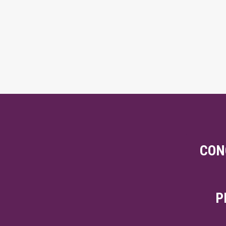
CON
P