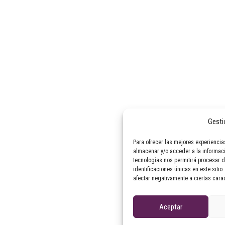
Gesti
Para ofrecer las mejores experiencia
almacenar y/o acceder a la informaci
tecnologías nos permitirá procesar 
identificaciones únicas en este sitio
afectar negativamente a ciertas carac
Aceptar