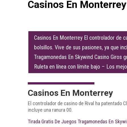
Casinos En Monterrey
Casinos En Monterrey El controlador de ca
bolsillos. Vive de sus pasiones, ya que in
Tragamonedas En Skywind Casino Giros gra
Ruleta en línea con límite bajo – Los mej
Casinos En Monterrey
El controlador de casino de Rival ha patentado Cl
incluye una ranura 00.
Tirada Gratis De Juegos Tragamonedas En Skywi