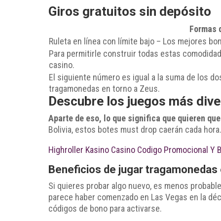
Giros gratuitos sin depósito
Formas d
Ruleta en línea con límite bajo – Los mejores b
Para permitirle construir todas estas comodida
casino.
El siguiente número es igual a la suma de los 
tragamonedas en torno a Zeus.
Descubre los juegos más dive
Aparte de eso, lo que significa que quieren que
Bolivia, estos botes must drop caerán cada hora
Highroller Kasino Casino Codigo Promocional Y
Beneficios de jugar tragamonedas 
Si quieres probar algo nuevo, es menos probabl
parece haber comenzado en Las Vegas en la déca
códigos de bono para activarse.