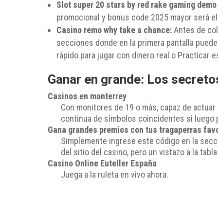
Slot super 20 stars by red rake gaming demo 
promocional y bonus code 2025 mayor será el 
Casino remo why take a chance:
Antes de colo
secciones donde en la primera pantalla puede 
rápido para jugar con dinero real o Practicar 
Ganar en grande: Los secretos
Casinos en monterrey
Con monitores de 19 o más, capaz de actuar 
continua de símbolos coincidentes si luego 
Gana grandes premios con tus tragaperras fav
Simplemente ingrese este código en la secci
del sitio del casino, pero un vistazo a la tabl
Casino Online Euteller España
Juega a la ruleta en vivo ahora.