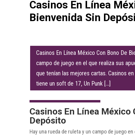
Casinos En Línea Méx
Bienvenida Sin Depós
Casinos En Línea México Con Bono De Bie
campo de juego en el que realiza sus ap
que tenían las mejores cartas. Casinos en
tiene un soft de 17, Un Punk […]
Casinos En Línea México 
Depósito
Hay una rueda de ruleta y un campo de juego en 