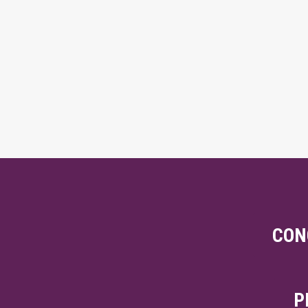
CON
P