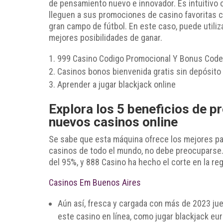
de pensamiento nuevo e innovador. Es intuitivo 
lleguen a sus promociones de casino favoritas co
gran campo de fútbol. En este caso, puede utiliza
mejores posibilidades de ganar.
999 Casino Codigo Promocional Y Bonus Code
Casinos bonos bienvenida gratis sin depósito
Aprender a jugar blackjack online
Explora los 5 beneficios de 
nuevos casinos online
Se sabe que esta máquina ofrece los mejores pa
casinos de todo el mundo, no debe preocuparse. 
del 95%, y 888 Casino ha hecho el corte en la re
Casinos Em Buenos Aires
Aún así, fresca y cargada con más de 2023 ju
este casino en línea, como jugar blackjack e