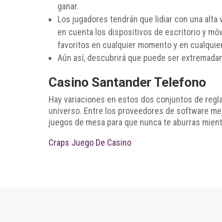
ganar.
Los jugadores tendrán que lidiar con una alta 
en cuenta los dispositivos de escritorio y mó
favoritos en cualquier momento y en cualquier
Aún así, descubrirá que puede ser extremadame
Casino Santander Telefono
Hay variaciones en estos dos conjuntos de regla
universo. Entre los proveedores de software mej
juegos de mesa para que nunca te aburras mientr
Craps Juego De Casino