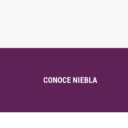
CONOCE NIEBLA