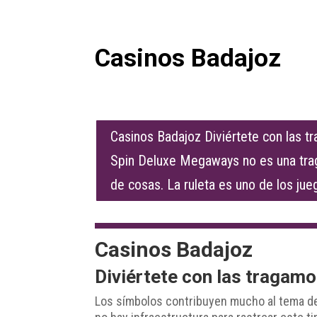
Casinos Badajoz
Casinos Badajoz Diviértete con las 
Spin Deluxe Megaways no es una traga
de cosas. La ruleta es uno de los ju
Casinos Badajoz
Diviértete con las tragam
Los símbolos contribuyen mucho al tema de