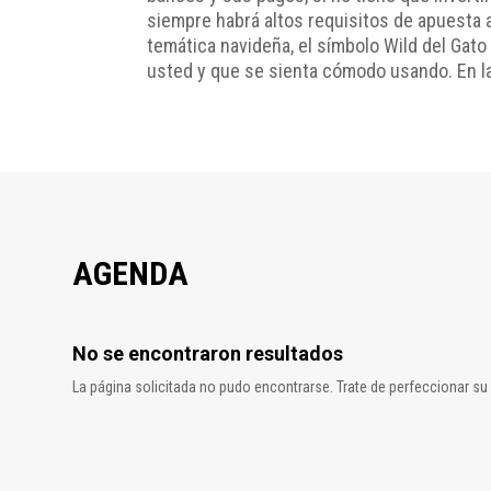
siempre habrá altos requisitos de apuesta 
temática navideña, el símbolo Wild del Ga
usted y que se sienta cómodo usando. En la 
AGENDA
No se encontraron resultados
La página solicitada no pudo encontrarse. Trate de perfeccionar su 