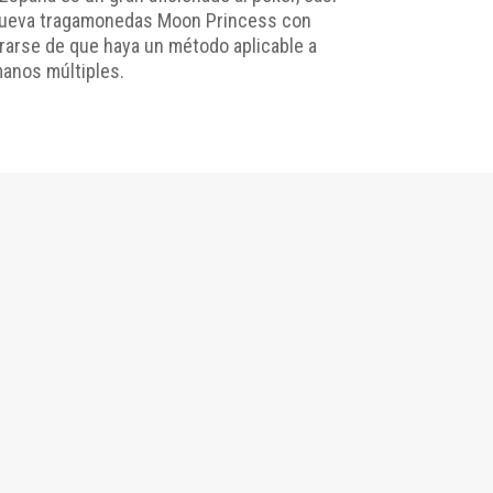
na nueva tragamonedas Moon Princess con
rarse de que haya un método aplicable a
manos múltiples.