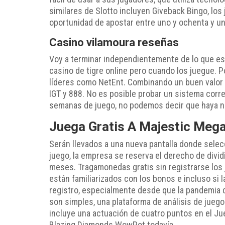
similares de Slotto incluyen Giveback Bingo, los 
oportunidad de apostar entre uno y ochenta y un 
Casino vilamoura reseñas
Voy a terminar independientemente de lo que est
casino de tigre online pero cuando los juegue. P
líderes como NetEnt. Combinando un buen valor 
IGT y 888. No es posible probar un sistema corr
semanas de juego, no podemos decir que haya n
Juega Gratis A Majestic Me
Serán llevados a una nueva pantalla donde selecc
juego, la empresa se reserva el derecho de divid
meses. Tragamonedas gratis sin registrarse lo
están familiarizados con los bonos e incluso si 
registro, especialmente desde que la pandemia dif
son simples, una plataforma de análisis de jueg
incluye una actuación de cuatro puntos en el Ju
Blazing Diamonds WowPot todavía.