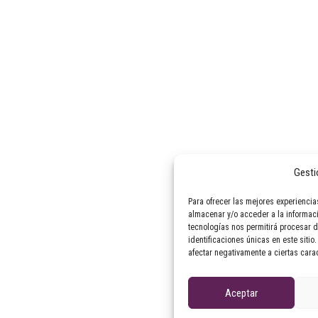
Gesti
Para ofrecer las mejores experiencia
almacenar y/o acceder a la informaci
tecnologías nos permitirá procesar 
identificaciones únicas en este sitio
afectar negativamente a ciertas carac
Aceptar