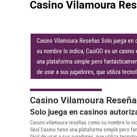
Casino Vilamoura Re
Casino Vilamoura Reseñas Solo juega en 
su nombre lo indica, CasiGO es un casino e
una plataforma simple pero fantásticamen
de usar a sus jugadores, que utiliza tecno
Casino Vilamoura Reseña
Solo juega en casinos autori
Casino vilamoura reseñas como su nombre lo indi
Skol Casino tiene una plataforma simple pero f
fácil de usar a sus jugadores, que utiliza tecno