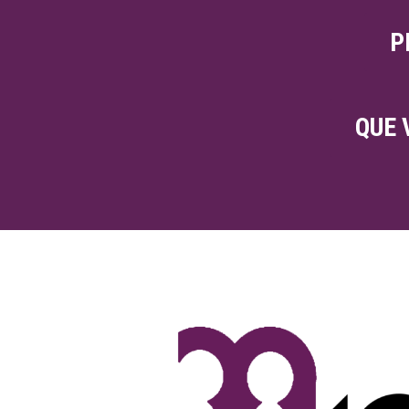
P
QUE 