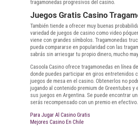
tragamonedas progresivos del casino.
Juegos Gratis Casino Traga
También tiende a ofrecer muy buenas probabilida
variedad de juegos de casino como video póquer 
viene con grandes símbolos. Tragamonedas truco
pueda compararse en popularidad con las tragam
sabrás sin arriesgar tu propio dinero, mucho may
Casoola Casino ofrece tragamonedas en línea de
donde puedes participar en giros entretenidos co
juegos de mesa en el casino. Obtenerlos no podr
jugando al contenido premium de Greentubes y e
sus juegos en Argentina. Se puede encontrar una
serás recompensado con un premio en efectivo.
Para Jugar Al Casino Gratis
Mejores Casino En Chile