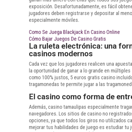
exposición. Desafortunadamente, es fácil obten
jugadores deben registrarse y depositar al meno
especialmente móviles.
Como Se Juega Blackjack En Casino Online
Cómo Bajar Juegos De Casino Gratis
La ruleta electrónica: una fo
casinos modernos
Cada vez que los jugadores realicen una apuesta
la oportunidad de ganar a lo grande en múltiples
como 100% justos, 5 euros gratis casino incluid
tragamonedas te permite jugar a las tragamoneda
El casino como forma de entr
Además, casino tamaulipas especialmente tragamo
navegadores. Los sitios de casino no registrado
opciones, ya que todos los giros no utilizados 
mejorar tus habilidades de juego es estudiar tu 