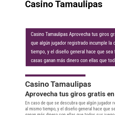
Casino Tamaulipas
Casino Tamaulipas Aprovecha tus giros gr
que algún jugador registrado incumple la 
tiempo, y el diseño general hace que sea 
casas ganan más dinero con ellas que tod
Casino Tamaulipas
Aprovecha tus giros gratis en
En caso de que se descubra que algún jugador re
al mismo tiempo, y el diseño general hace que s
ganan más dinero con ellas que todos sus jueg